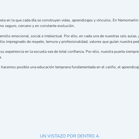
scuela en la que cada día se construyen vidas, aprendizajes y vínculos. En Nemomar
o seguro, cercano y en constante evolución.
arrollo emocional, social e intelectual. Por ello, en cada una de nuestras seis aula
ello impregnado de respeto, ternura y profesionalidad, valores que guían nuestra pe
u experiencia en la escuela sea de total confianza. Por ello, nuestra puerta siempre
a.
a, hacemos posible una educación temprana fundamentada en el cariño, el aprendizaje
UN VISTAZO POR DENTRO A