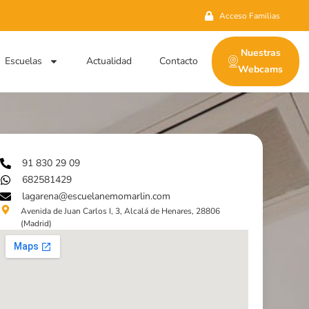
Acceso Familias
Nuestras
Escuelas
Actualidad
Contacto
Webcams
91 830 29 09
682581429
lagarena@escuelanemomarlin.com
Avenida de Juan Carlos I, 3, Alcalá de Henares, 28806
(Madrid)