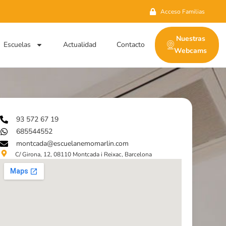
Acceso Familias
Nuestras
Escuelas
Actualidad
Contacto
Webcams
93 572 67 19
685544552
montcada@escuelanemomarlin.com
C/ Girona, 12, 08110 Montcada i Reixac, Barcelona