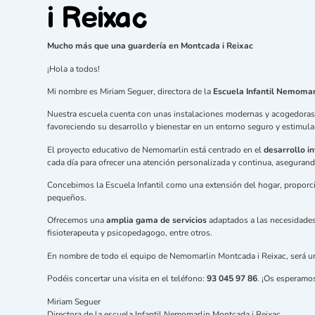
i Reixac
Mucho más que una guardería en Montcada i Reixac
¡Hola a todos!
Mi nombre es Miriam Seguer, directora de la
Escuela Infantil Nemomar
Nuestra escuela cuenta con unas instalaciones modernas y acogedoras,
favoreciendo su desarrollo y bienestar en un entorno seguro y estimula
El proyecto educativo de Nemomarlin está centrado en el
desarrollo in
cada día para ofrecer una atención personalizada y continua, aseguran
Concebimos la Escuela Infantil como una extensión del hogar, propor
pequeños.
Ofrecemos una
amplia gama de servicios
adaptados a las necesidades 
fisioterapeuta y psicopedagogo, entre otros.
En nombre de todo el equipo de Nemomarlin Montcada i Reixac, será un p
Podéis concertar una visita en el teléfono:
93 045 97 86
. ¡Os esperamo
Miriam Seguer
Directora de la escuela Infantil Nemomarlin Montcada i Reixac