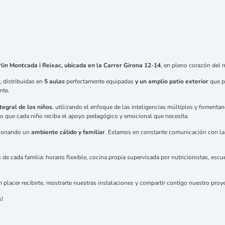
lin Montcada i Reixac, ubicada en la Carrer Girona 12-14
, en pleno corazón del 
 distribuidas en
5 aulas
perfectamente equipadas
y un amplio patio exterior
que pe
nte.
tegral de los niños
, utilizando el enfoque de las inteligencias múltiples y foment
do que cada niño reciba el apoyo pedagógico y emocional que necesita.
cionando un
ambiente cálido y familiar
. Estamos en constante comunicación con las 
de cada familia: horario flexible, cocina propia supervisada por nutricionistas, esc
lacer recibirte, mostrarte nuestras instalaciones y compartir contigo nuestro proye
s!