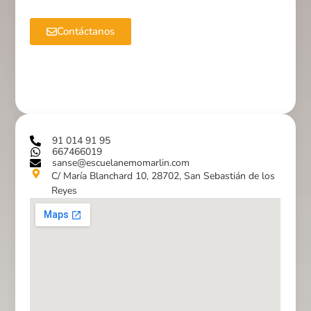
Contáctanos
91 014 91 95
667466019
sanse@escuelanemomarlin.com
C/ María Blanchard 10, 28702, San Sebastián de los
Reyes