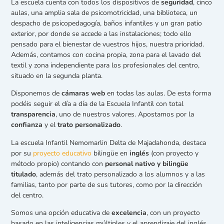
La escuela cuenta con todos los dispositivos de
seguridad
, cinco
aulas, una amplia sala de psicomotricidad, una biblioteca, un
despacho de psicopedagogía, baños infantiles y un gran patio
exterior, por donde se accede a las instalaciones; todo ello
pensado para el bienestar de vuestros hijos, nuestra prioridad.
Además, contamos con cocina propia, zona para el lavado del
textil y zona independiente para los profesionales del centro,
situado en la segunda planta.
Disponemos de
cámaras web
en todas las aulas. De esta forma
podéis seguir el día a día de la Escuela Infantil con total
transparencia
, uno de nuestros valores. Apostamos por la
confianza
y el
trato personalizado
.
La escuela Infantil Nemomarlin Delta de Majadahonda, destaca
por su
proyecto educativo
bilingüe en
inglés
(con proyecto y
método propio) contando con
personal nativo y bilingüe
titulado
, además del trato personalizado a los alumnos y a las
familias, tanto por parte de sus tutores, como por la dirección
del centro.
Somos una opción educativa de
excelencia
, con un proyecto
basado en las inteligencias múltiples y el aprendizaje del inglés,