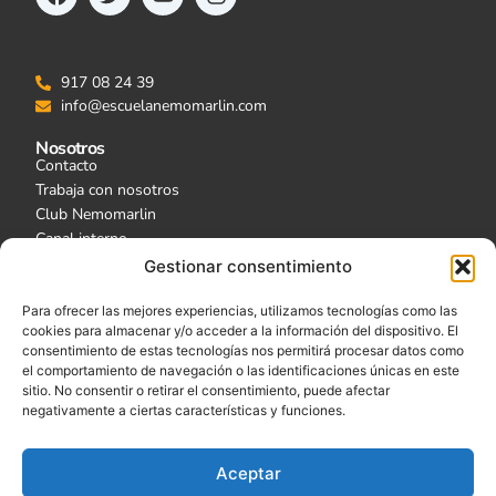
917 08 24 39
info@escuelanemomarlin.com
Nosotros
Contacto
Trabaja con nosotros
Club Nemomarlin
Canal interno
Actualidad
Gestionar consentimiento
Tu Escuela
Para ofrecer las mejores experiencias, utilizamos tecnologías como las
Escuelas
cookies para almacenar y/o acceder a la información del dispositivo. El
Acceso Familias
consentimiento de estas tecnologías nos permitirá procesar datos como
Nuestras Webcams
el comportamiento de navegación o las identificaciones únicas en este
sitio. No consentir o retirar el consentimiento, puede afectar
Garantía de calidad
negativamente a ciertas características y funciones.
Aceptar
Centro autorizado por la Consejería de Educación