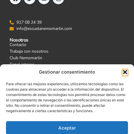
917 08 24 39
info@escuelanemomarlin.com
Nosotros
Contacto
Trabaja con nosotros
Club Nemomarlin
Canal interno
Actualidad
Gestionar consentimiento
Tu Escuela
Para ofrecer las mejores experiencias, utilizamos tecnologías como las
Escuelas
cookies para almacenar y/o acceder a la información del dispositivo. El
Acceso Familias
consentimiento de estas tecnologías nos permitirá procesar datos como
Nuestras Webcams
el comportamiento de navegación o las identificaciones únicas en este
sitio. No consentir o retirar el consentimiento, puede afectar
Garantía de calidad
negativamente a ciertas características y funciones.
Aceptar
Centro autorizado por la Consejería de Educación