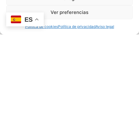
EDUCACIÓN EMOCIONAL
Ver preferencias
ES
Política de cookies
Política de privacidad
Aviso legal
Adaptación escolar: cómo preparar a tu hijo para el
colegio con 3 años
03/06/2026
oscar