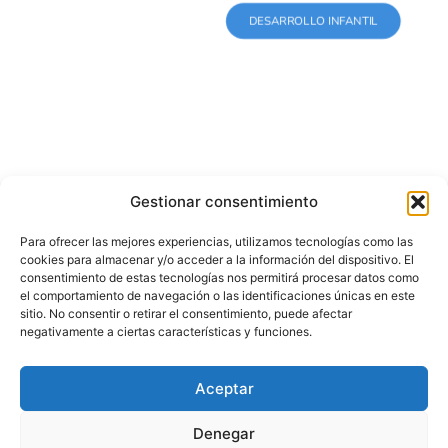
DESARROLLO INFANTIL
Gestionar consentimiento
Para ofrecer las mejores experiencias, utilizamos tecnologías como las
Juegos de agua para niños: ideas para el verano
cookies para almacenar y/o acceder a la información del dispositivo. El
consentimiento de estas tecnologías nos permitirá procesar datos como
11/06/2026
oscar
el comportamiento de navegación o las identificaciones únicas en este
sitio. No consentir o retirar el consentimiento, puede afectar
negativamente a ciertas características y funciones.
Aceptar
Denegar