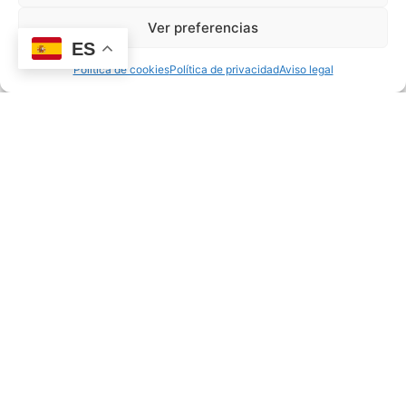
EDUCACIÓN EMOCIONAL
Ver preferencias
ES
Política de cookies
Política de privacidad
Aviso legal
Adaptación escolar: cómo preparar a tu hijo para el
colegio con 3 años
03/06/2026
oscar