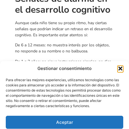
el desarrollo cognitivo
Aunque cada niño tiene su propio ritmo, hay ciertas
señales que podrían indicar un retraso en el desarrollo
cognitivo. Es importante estar atentos si:
De 6 a 12 meses: no muestra interés por los objetos,
no responde a su nombre o no balbucea.
De 1 a 2 años: no sigue instrucciones simples, no dice
palabras sueltas o no muestra interés por explorar.
Gestionar consentimiento
De 2 a 3 años: tiene dificultad para formar frases
Para ofrecer las mejores experiencias, utilizamos tecnologías como las
simples, no identifica objetos familiares o pierde
cookies para almacenar y/o acceder a la información del dispositivo. El
habilidades que ya había adquirido.
consentimiento de estas tecnologías nos permitirá procesar datos como
el comportamiento de navegación o las identificaciones únicas en este
Estas señales no siempre indican un problema grave,
sitio. No consentir o retirar el consentimiento, puede afectar
pero es fundamental consultar con un especialista si
negativamente a ciertas características y funciones.
persisten.
Cómo apoyamos el
Aceptar