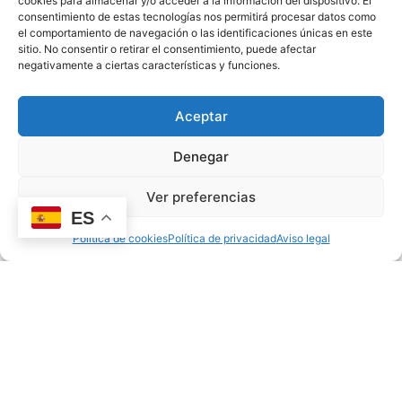
cookies para almacenar y/o acceder a la información del dispositivo. El
consentimiento de estas tecnologías nos permitirá procesar datos como
el comportamiento de navegación o las identificaciones únicas en este
EDUCACIÓN EMOCIONAL
sitio. No consentir o retirar el consentimiento, puede afectar
negativamente a ciertas características y funciones.
Aceptar
Denegar
Ver preferencias
ES
Política de cookies
Política de privacidad
Aviso legal
Adaptación escolar: cómo preparar a tu hijo para el
colegio con 3 años
03/06/2026
oscar