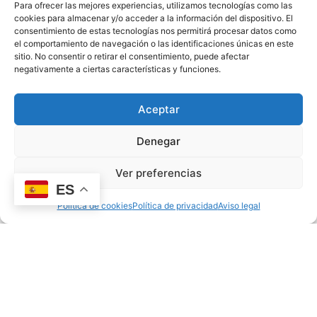
Para ofrecer las mejores experiencias, utilizamos tecnologías como las
MULTIMEDIA
cookies para almacenar y/o acceder a la información del dispositivo. El
También te puede
interesar
consentimiento de estas tecnologías nos permitirá procesar datos como
el comportamiento de navegación o las identificaciones únicas en este
sitio. No consentir o retirar el consentimiento, puede afectar
Ver todas las noticias
negativamente a ciertas características y funciones.
Aceptar
DESARROLLO INFANTIL
Denegar
Ver preferencias
ES
Política de cookies
Política de privacidad
Aviso legal
Juegos de agua para niños: ideas para el verano