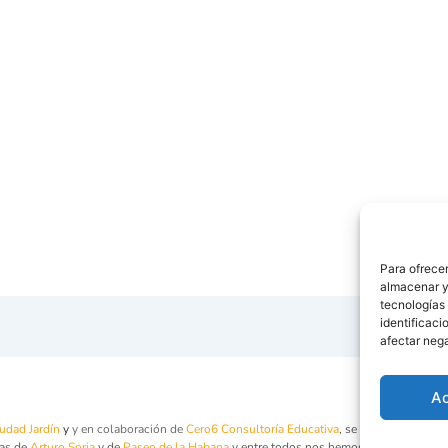
Para ofrecer
almacenar y/
tecnologías
identificaci
afectar nega
A
udad Jardín
y
y en colaboración de
Cero6 Consultoría Educativa
, se ha impartido el
las de
Arturo Soria
y de
Paseo de la Habana
y entre todos nos hemos dado cuenta q