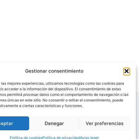
Gestionar consentimiento
 las mejores experiencias, utilizamos tecnologías como las cookies para
o acceder a la información del dispositivo. El consentimiento de estas
 nos permitirá procesar datos como el comportamiento de navegación o las
ones únicas en este sitio. No consentir o retirar el consentimiento, puede
tivamente a ciertas características y funciones.
ceptar
Denegar
Ver preferencias
taller de “Modificación de conducta”
.
Política de cookies
Política de privacidad
Aviso legal
ue compartimos las mismas inquietudes y