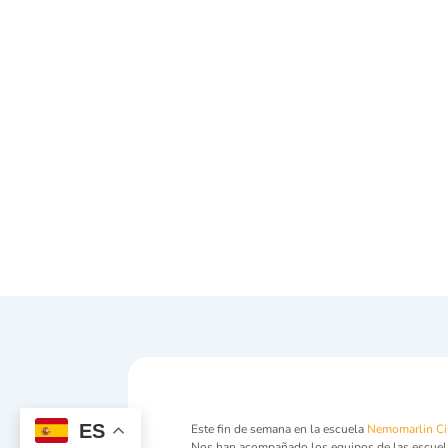
ES
Este fin de semana en la escuela
Nemomarlin Ci
Nos han acompañado los equipos de las escue