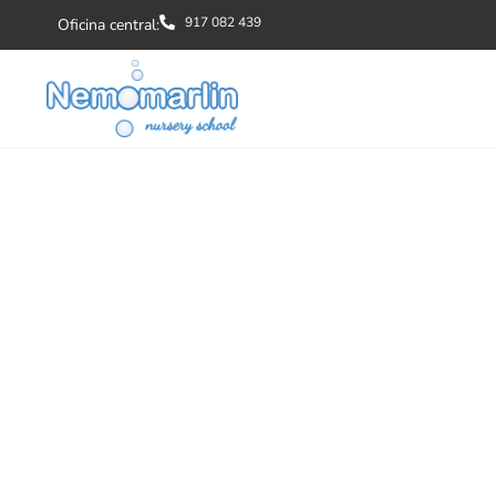
917 082 439
Oficina central: