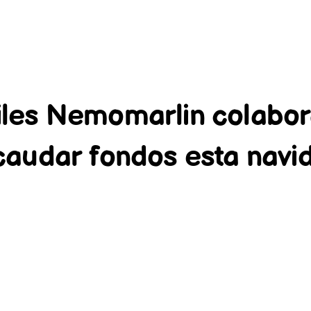
tiles Nemomarlin colabo
caudar fondos esta navi