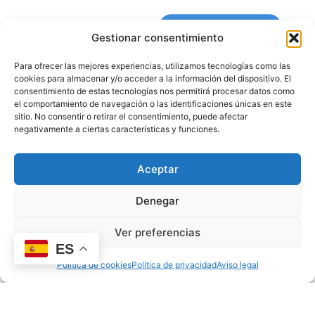
DESARROLLO INFANTIL
Gestionar consentimiento
Para ofrecer las mejores experiencias, utilizamos tecnologías como las
cookies para almacenar y/o acceder a la información del dispositivo. El
consentimiento de estas tecnologías nos permitirá procesar datos como
el comportamiento de navegación o las identificaciones únicas en este
sitio. No consentir o retirar el consentimiento, puede afectar
negativamente a ciertas características y funciones.
Aceptar
Juegos de agua para niños: ideas para el verano
Denegar
11/06/2026
oscar
Ver preferencias
ES
Política de cookies
Política de privacidad
Aviso legal