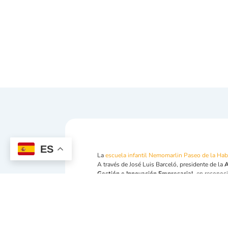
ES
La
escuela infantil Nemomarlin Paseo de la Ha
A través de José Luis Barceló, presidente de la
A
Gestión e Innovación Empresarial
, en reconoc
de mejorar la economía española y europea.
Con este Reconocimiento Europeo, se pretende 
competitividad y la eficiencia, o que realicen u
mejorar la competitividad y la eficiencia.