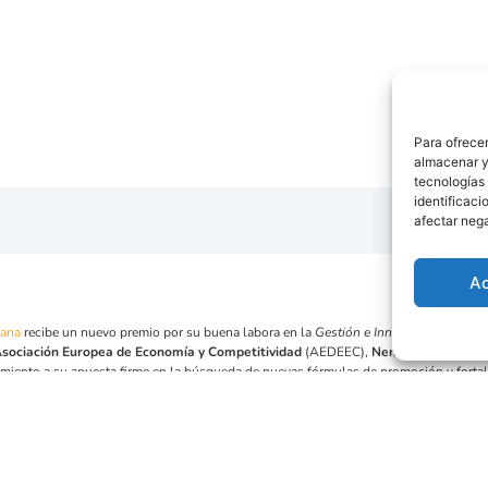
Para ofrecer
almacenar y/
tecnologías
identificaci
afectar nega
A
bana
recibe un nuevo premio por su buena labora en la
Gestión e Innovación empresa
sociación Europea de Economía y Competitividad
(AEDEEC),
Nemomarlin Pase
imiento a su apuesta firme en la búsqueda de nuevas fórmulas de promoción y fortale
agradecer el esfuerzo de quienes avanzan en proyectos de implantación de nuevos 
na inversión en el departamento de I+D+i, indispensables para el desarrollo y crecim