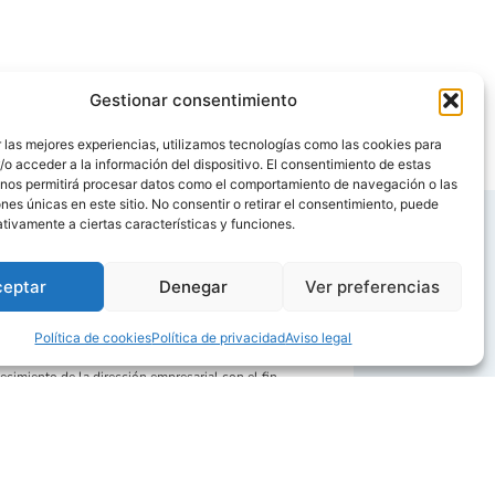
Gestionar consentimiento
 las mejores experiencias, utilizamos tecnologías como las cookies para
o acceder a la información del dispositivo. El consentimiento de estas
 nos permitirá procesar datos como el comportamiento de navegación o las
ones únicas en este sitio. No consentir o retirar el consentimiento, puede
tivamente a ciertas características y funciones.
ceptar
Denegar
Ver preferencias
rial
.
Política de cookies
Política de privacidad
Aviso legal
o Habana
ha recibido el
premio Europeo a la
cimiento de la dirección empresarial con el fin
modelos de gestión laboral que mejoren la
iento de una organización empresarial y para