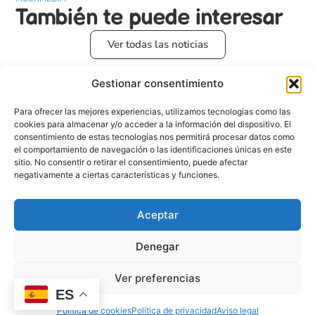
También te puede
interesar
Ver todas las noticias
Gestionar consentimiento
DESARROLLO INFANTIL
Para ofrecer las mejores experiencias, utilizamos tecnologías como las
cookies para almacenar y/o acceder a la información del dispositivo. El
consentimiento de estas tecnologías nos permitirá procesar datos como
el comportamiento de navegación o las identificaciones únicas en este
sitio. No consentir o retirar el consentimiento, puede afectar
negativamente a ciertas características y funciones.
Aceptar
Denegar
Juegos de agua para niños: ideas para el verano
Ver preferencias
ES
11/06/2026
oscar
Política de cookies
Política de privacidad
Aviso legal