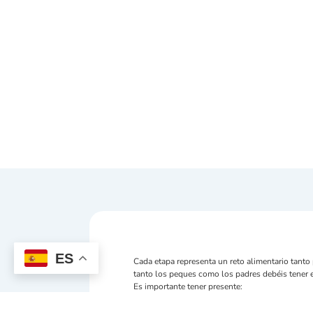
ES
Cada etapa representa un reto alimentario tanto
tanto los peques como los padres debéis tener 
Es importante tener presente:
–
No es bueno que abusen de ningún ali
–
Incentivarlos a probar nuevos aliment