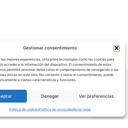
Gestionar consentimiento
 las mejores experiencias, utilizamos tecnologías como las cookies para
o acceder a la información del dispositivo. El consentimiento de estas
 nos permitirá procesar datos como el comportamiento de navegación o las
ones únicas en este sitio. No consentir o retirar el consentimiento, puede
tivamente a ciertas características y funciones.
ceptar
Denegar
Ver preferencias
r un desarrollo y crecimiento muy rápido. Además
Política de cookies
Política de privacidad
Aviso legal
s esenciales para la salud.
iferentes.