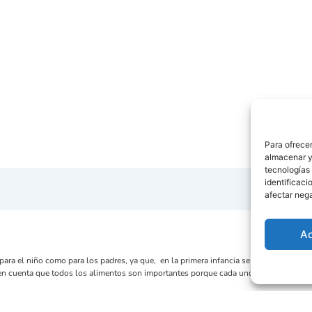
Para ofrecer
almacenar y/
tecnologías
identificaci
afectar nega
A
 para el niño como para los padres, ya que, en la primera infancia se caracteriza po
en cuenta que todos los alimentos son importantes porque cada uno aporta nutriente
mento
en concreto: procurar que la alimentación sea variada, con colores y sabores d
os
que no conocen y así experimentarán con nuevas texturas y olores.