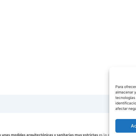
Para ofrecer
almacenar y/
tecnologías
identificaci
afectar nega
A
 a unas medidas arquitectónicas y sanitarias muy estrictas
es lo que distingue, en