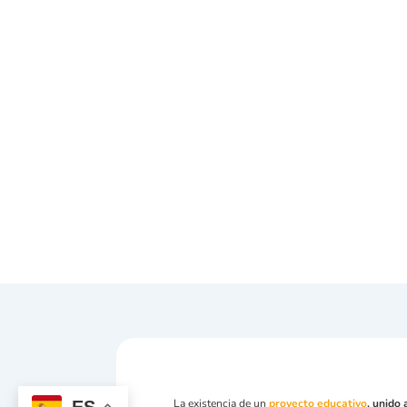
La existencia de un
proyecto educativo
, unido
ES