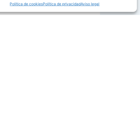
Política de cookies
Política de privacidad
Aviso legal
sentimiento de culpa por dejar a nuestro bebe
. Que además, cuente con los mejores
en particular.
il
ara unas horas en un día determinado)
o
la pensada para el desarrollo cognitivo del
cia. Además, esta licencia podría ser retirada en
que le dieron un determinado Código de Centro.
pecciones a las que una ludoteca no está