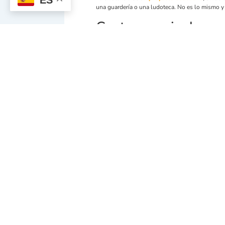
una guardería o una ludoteca. No es lo mismo 
Costoso a nivel emo
Dejar a los niños en manos de extraños es alg
en la escuela infantil.
Por eso, conviene buscar un lugar que cumpla c
profesionales titulados, unas instalaciones pun
No confundamos con 
Es importante que
no confundamos a los papa
cualquier espacio de ocio infantil
. Estos espac
niño, la transmisión de valores y, por supuesto, 
Las escuelas infantiles, además, están sometida
cualquier momento. Una inspección educativa o 
Por ello, obtenida la autorización de apertura, e
sometida.
«Sueño educativo»