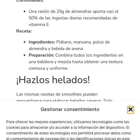
Curiosidades:
Una ración de 25g de almendras aporta casi el
50% de las ingestas diarias recomendadas de
vitamina E.
Receta:
Ingredientes:
Plátano, manzana, polvo de
almendra y bebida de avena.
Preparación:
Combina todos los ingredientes en
una batidora y mezcla hasta obtener una textura
cremosa y uniforme.
¡Hazlos helados!
Las mismas recetas de smoothies pueden
aprovecharse para elaborar helados caseros. Solo
necesitas batir todos los ingredientes, verter la mezcla
Gestionar consentimiento
en moldes de helados y congelarla. ¡Será irresistible y
una opción saludable para refrescarse!
Para ofrecer las mejores experiencias, utilizamos tecnologías como las
cookies para almacenar y/o acceder a la información del dispositivo. El
Beneficios de los
consentimiento de estas tecnologías nos permitirá procesar datos como
el comportamiento de navegación o las identificaciones únicas en este